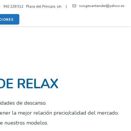
susgesantander@yahoo.es
942 228 512 Plaza del Príncipe, s/n |
IONES
DE RELAX
sidades de descanso.
tener la mejor relación precio/calidad del mercado.
de nuestros modelos.