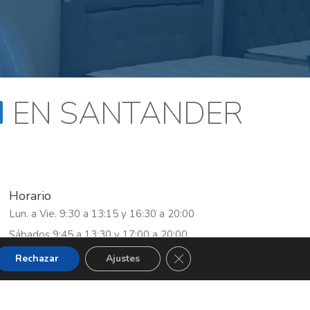
N
EN SANTANDER
Horario
Lun. a Vie. 9:30 a 13:15 y 16:30 a 20:00
Sábados 9:45 a 13:30 y 17:00 a 20:00
CERRAR EL BANNER DE COO
Rechazar
Ajustes