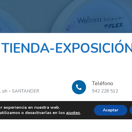
A
TIENDA-EXPOSICIÓ
Teléfono
pe, s/n – SANTANDER
942 228 512
or experiencia en nuestra web.
Aceptar
tilizamos o desactivarlas en los
ajustes
.
I
SUSGE