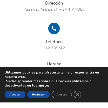
Dirección
Plaza del Príncipe, s/n – SANTANDER
Teléfono
942 228 512
Horario
Lun. a Vie. 9:30 a 13:15 y 16:30 a 20:00
Utilizamos cookies para ofrecerte la mejor experiencia en
nuestra web.
Sábados 9:45 a 13:30 y 17:00 a 20:00
Puedes aprender más sobre qué cookies utilizamos o
desactivarlas en los
ajustes
.
CERRAR EL BANNE
Aceptar
Rechazar
Ajustes
I
SUSGE
© COPYRIGHT 2026 BY
SUSGE, S.A.
• DESIGN BY ZITRO COMUNICACIÓN