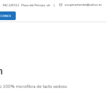
susgesantander@yahoo.es
942 228 512 Plaza del Príncipe, s/n |
IONES
m
o 100% microfibra de tacto sedoso.