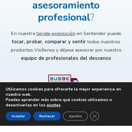
asesoramiento
profesional
?
En nuestra
tienda-exposición
en Santander puede
tocar, probar, comparar y sentir
todos nuestros
productos
Visítenos y déjese asesorar por nuestro
equipo de profesionales del descanso
Utilizamos cookies para ofrecerte la mejor experiencia en
nuestra web.
Puedes aprender más sobre qué cookies utilizamos o
Entregamos a domicilio su equipo de descanso en
desactivarlas en los
ajustes
.
cualquier punto de la península.
CERRAR EL BANNE
Aceptar
Rechazar
Ajustes
I
SUSGE
© COPYRIGHT 2026 BY
SUSGE, S.A.
• DESIGN BY ZITRO COMUNICACIÓN